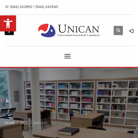
☏ (046) 242892 / (046) 242960
Open toolbar
HOME
2025
JANUARY