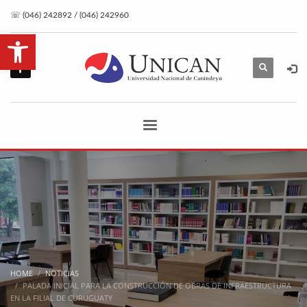
☏ (046) 242892 / (046) 242960
Open toolbar
HOME
NOTICIAS
PALADA INICIAL PARA LA CONSTRUCCIÓN DE OBRAS DE INFRAESTRUCTURA
EN LA FILIAL DE CURUGUATY