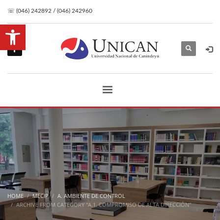
☏ (046) 242892 / (046) 242960
Open toolbar
HOME
MECIP
A. AMBIENTE DE CONTROL
ARCHIVE FROM CATEGORY "A.1. COMPROMISO DE ALTA DIRECCIÓN"