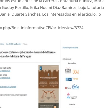
or los estudiantes de la carrera Contaduría Pública, María
n Godoy Portillo, Erika Noemí Díaz Ramírez, bajo la tutoría
Daniel Duarte Sánchez. Los interesados en el artículo, lo
x.php/BoletinInformativoCEI/article/view/3724