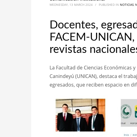
WEDNESDAY, 13 MARCH 2024
/
PUBLISHED IN
NOTICIAS
,
N
Docentes, egresad
FACEM-UNICAN, pu
revistas nacionale
La Facultad de Ciencias Económicas y
Canindeyú (UNICAN), destaca el trabaj
egresados, que reciben espacio en dife