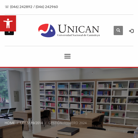
☏ (046) 242892 / (046) 242960
Open toolbar
HOME
LEY 5189/2014
GESTIÓN FEBRERO 2024