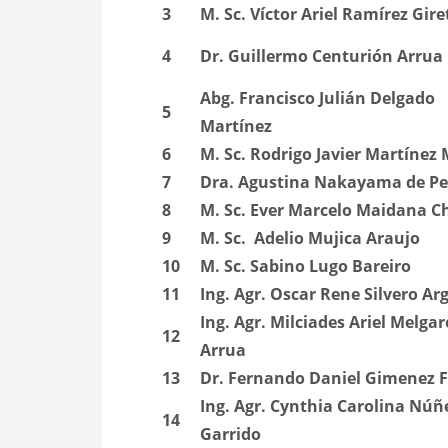
3
M. Sc. Víctor Ariel Ramírez Gire
4
Dr. Guillermo Centurión Arrua
Abg. Francisco Julián Delgado
5
Martínez
6
M. Sc.
Rodrigo Javier Martínez
7
Dra. Agustina Nakayama de Pe
8
M. Sc. Ever Marcelo Maidana C
9
M. Sc.
Adelio Mujica Araujo
10
M. Sc. Sabino Lugo Bareiro
11
Ing. Agr. Oscar Rene Silvero
Arg
Ing. Agr.
Milciades Ariel Melgar
12
Arrua
13
Dr. Fernando Daniel Gimenez F
Ing. Agr. Cynthia Carolina Núñ
14
Garrido