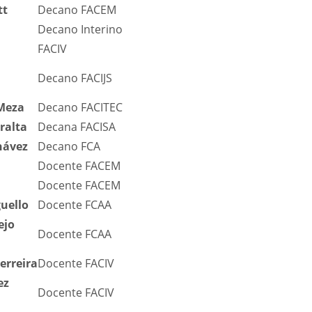
tt
Decano FACEM
Decano Interino
FACIV
Decano FACIJS
 Meza
Decano FACITEC
ralta
Decana FACISA
hávez
Decano FCA
Docente FACEM
Docente FACEM
uello
Docente FCAA
ejo
Docente FCAA
erreira
Docente FACIV
ez
Docente FACIV