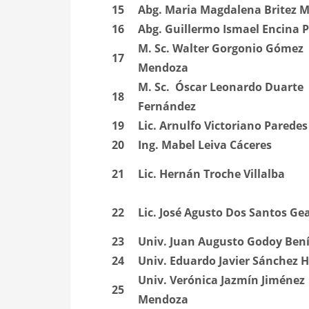
15
Abg. Maria Magdalena Britez M
16
Abg. Guillermo Ismael Encina P
M. Sc. Walter Gorgonio Gómez
17
Mendoza
M. Sc.
Óscar Leonardo Duarte
18
Fernández
19
Lic. Arnulfo Victoriano Paredes
20
Ing. Mabel Leiva Cáceres
21
Lic. Hernán Troche Villalba
22
Lic. José Agusto Dos Santos Ge
23
Univ. Juan Augusto Godoy Bení
24
Univ. Eduardo Javier Sánchez 
Univ. Verónica Jazmín Jiménez
25
Mendoza