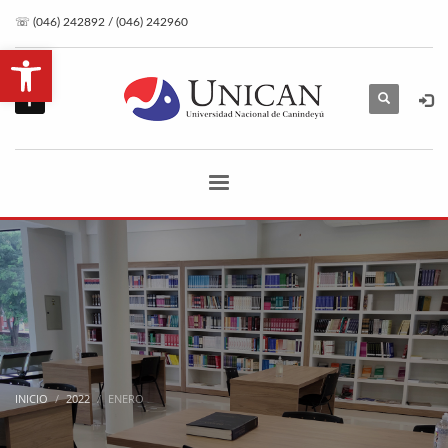
☏ (046) 242892 / (046) 242960
Abrir barra de herramientas
INICIO
2022
ENERO