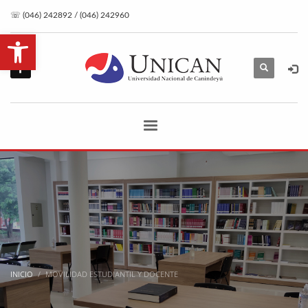
☏ (046) 242892 / (046) 242960
Abrir barra de herramientas
INICIO
MOVILIDAD ESTUDIANTIL Y DOCENTE