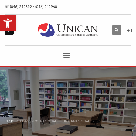
☏ (046) 242892 / (046) 242960
Abrir barra de herramientas
INICIO
CONVENIOS NACIONALES E INTERNACIONALES