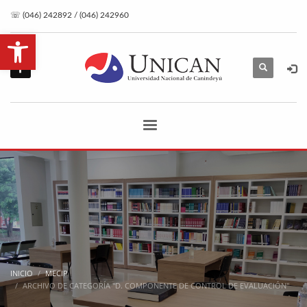
☏ (046) 242892 / (046) 242960
Abrir barra de herramientas
INICIO
MECIP
ARCHIVO DE CATEGORÍA "D. COMPONENTE DE CONTROL DE EVALUACIÓN"