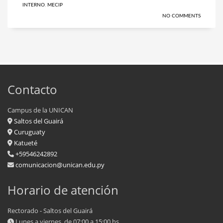
INTERNO
,
MECIP
NO COMMENTS
Contacto
Campus de la UNICAN
Saltos del Guairá
Curuguaty
Katueté
+59546242892
comunicacion@unican.edu.py
Horario de atención
Rectorado - Saltos del Guairá
Lunes a viernes, de 07:00 a 15:00 hs.