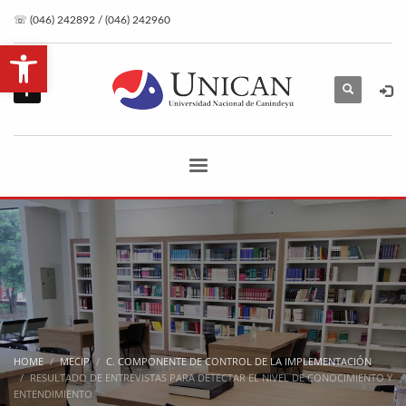
☏ (046) 242892 / (046) 242960
Open toolbar
HOME
MECIP
C. COMPONENTE DE CONTROL DE LA IMPLEMENTACIÓN
RESULTADO DE ENTREVISTAS PARA DETECTAR EL NIVEL DE CONOCIMIENTO Y
ENTENDIMIENTO