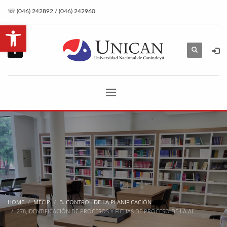
☏ (046) 242892 / (046) 242960
Open toolbar
HOME
MECIP
B. CONTROL DE LA PLANIFICACIÓN
278,IDENTIFICACIÒN DE PROCESOS Y FICHAS DE PROCESO DE LA AI