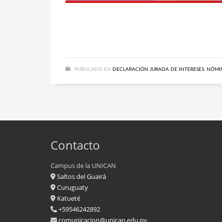
PUBLICADO EN
DECLARACIÓN JURADA DE INTERESES
,
NÓMIN
Contacto
Campus de la UNICAN
Saltos del Guairá
Curuguaty
Katueté
+59546242892
comunicacion@unican.edu.py