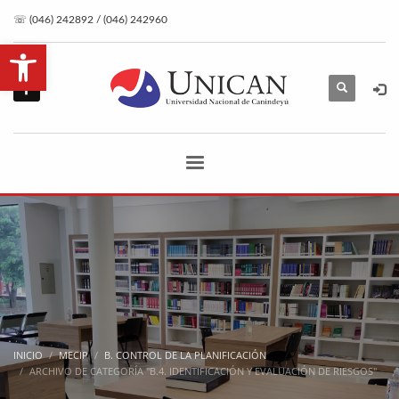
☏ (046) 242892 / (046) 242960
Abrir barra de herramientas
INICIO
MECIP
B. CONTROL DE LA PLANIFICACIÓN
ARCHIVO DE CATEGORÍA "B.4. IDENTIFICACIÓN Y EVALUACIÓN DE RIESGOS"