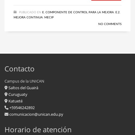
PUBLICADO EN
E. COMPONENTE DE CONTROL PARA LA MEJORA
,
E.2.
MEJORA CONTINUA
,
MECIP
NO COMMENTS
Contacto
Campus de la UNICAN
Saltos del Guairá
Curuguaty
Katueté
+59546242892
comunicacion@unican.edu.py
Horario de atención