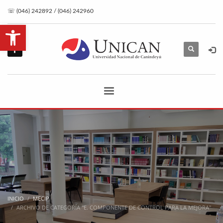
☏ (046) 242892 / (046) 242960
Abrir barra de herramientas
INICIO
MECIP
ARCHIVO DE CATEGORÍA "E. COMPONENTE DE CONTROL PARA LA MEJORA"