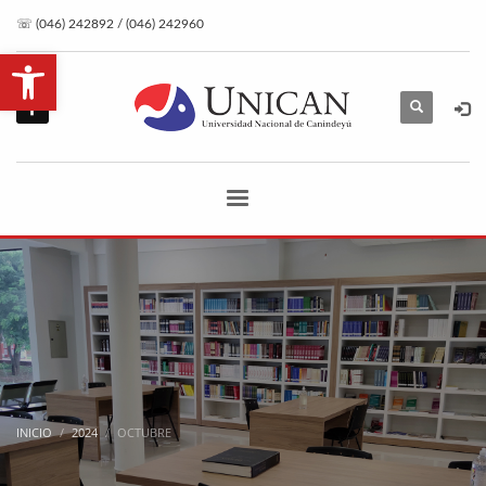
☏ (046) 242892 / (046) 242960
Abrir barra de herramientas
INICIO
2024
OCTUBRE