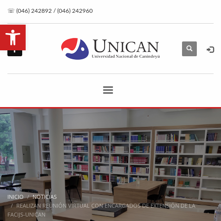
☏ (046) 242892 / (046) 242960
Abrir barra de herramientas
INICIO
NOTICIAS
REALIZAN REUNIÓN VIRTUAL CON ENCARGADOS DE EXTENSIÓN DE LA
FACIJS-UNICAN