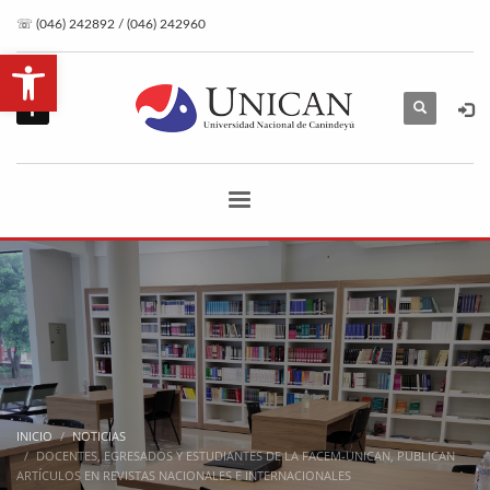
☏ (046) 242892 / (046) 242960
Abrir barra de herramientas
INICIO
NOTICIAS
DOCENTES, EGRESADOS Y ESTUDIANTES DE LA FACEM-UNICAN, PUBLICAN
ARTÍCULOS EN REVISTAS NACIONALES E INTERNACIONALES