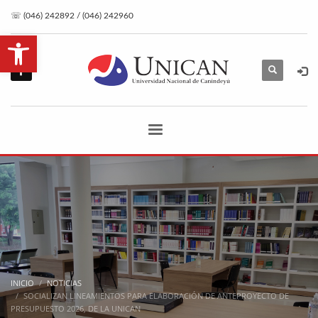
☏ (046) 242892 / (046) 242960
Abrir barra de herramientas
INICIO
NOTICIAS
SOCIALIZAN LINEAMIENTOS PARA ELABORACIÓN DE ANTEPROYECTO DE
PRESUPUESTO 2026, DE LA UNICAN