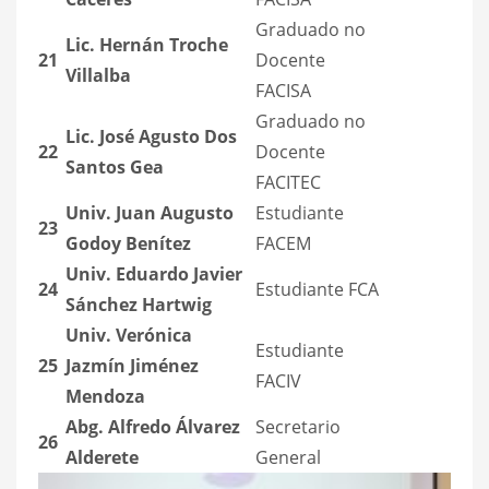
Graduado no
Lic. Hernán Troche
21
Docente
Villalba
FACISA
Graduado no
Lic. José Agusto Dos
22
Docente
Santos Gea
FACITEC
Univ. Juan Augusto
Estudiante
23
Godoy Benítez
FACEM
Univ. Eduardo Javier
24
Estudiante FCA
Sánchez Hartwig
Univ. Verónica
Estudiante
25
Jazmín Jiménez
FACIV
Mendoza
Abg. Alfredo Álvarez
Secretario
26
Alderete
General