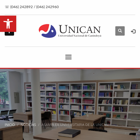
☏ (046) 242892 / (046) 242960
Abrir barra de herramientas
INICIO
NOTICIAS
ASAMBLEA UNIVERSITARIA DE LA UNICAN