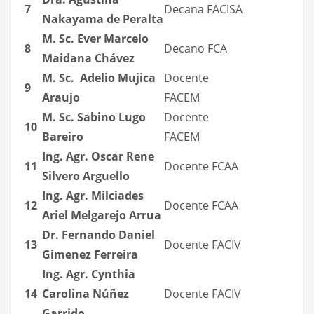
7
Decana FACISA
Nakayama de Peralta
M. Sc. Ever Marcelo
8
Decano FCA
Maidana Chávez
M. Sc.
Adelio Mujica
Docente
9
Araujo
FACEM
M. Sc. Sabino Lugo
Docente
10
Bareiro
FACEM
Ing. Agr. Oscar Rene
11
Docente FCAA
Silvero
Arguello
Ing. Agr.
Milciades
12
Docente FCAA
Ariel Melgarejo Arrua
Dr. Fernando Daniel
13
Docente FACIV
Gimenez Ferreira
Ing. Agr. Cynthia
14
Carolina Núñez
Docente FACIV
Garrido