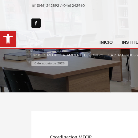
☏ (046) 242892 / (046) 242960
Abrir barra de herramientas
INICIO
INSTIT
INICIO
MECIP
A. AMBIENTE DE CONTROL
A.2. ACUERDOS
6 de agosto de 2026
Coordinacion MECIP