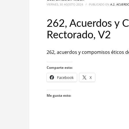
VIERNES, 30 AGOSTO 2024
/
PUBLICADO EN
A.2. ACUERD
262, Acuerdos y 
Rectorado, V2
262, acuerdos y compomisos éticos d
Comparte esto:
Facebook
X
Me gusta esto: